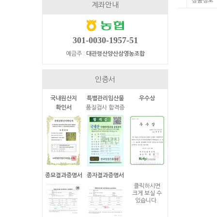
상품정보
계좌안내
301-0030-1957-51
예금주 :
대관령산양산삼영농조합
인증서
국내원산지
특별관리임산물
우수상
확인서
품질검사 합격증
종묘결과증명서
종자결과증명서
클릭하시면
크게 보실 수
있습니다.