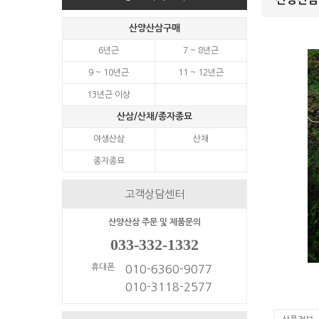
산양산삼구매
6년근
7 ~ 8년근
9 ~ 10년근
11 ~ 12년근
13년근 이상
산삼/산채/종자종묘
야생산삼
산채
종자종묘
고객상담센터
산양산삼 주문 및 제품문의
033-332-1332
휴대폰
010-6360-9077
010-3118-2577