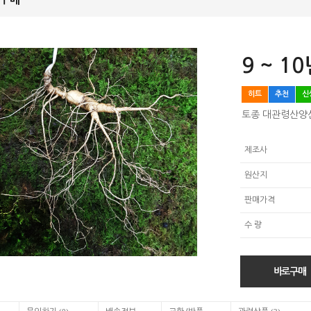
9 ~ 1
히트
추천
신
토종 대관령산양
제조사
원산지
판매가격
수 량
바로구매