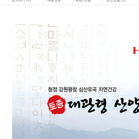
문의하기
배송정보
교환/반품
관련상품
(
0
)
(
2
)