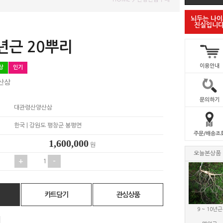
뇌두는 나
진실입니다
0년근 20뿌리
이용안내
상
인기
산삼
문의하기
대관령산양산삼
한국 | 강원도 평창군 봉평면
주문/배송조
원
오늘본상품
+
-
카트담기
관심상품
9 ~ 10년근