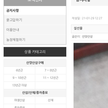
공지사항
작성일 : 21-01-29 12:27
묻고답하기
설선물
이용안내
글쓴이 :
산양산삼
농장체험하기
상품 카테고리
산양산삼구매
6년근
7 ~ 8년근
9 ~ 10년근
11 ~ 12년근
13년근 이상
산삼/산채/종자종묘
야생산삼
산채
종자종묘