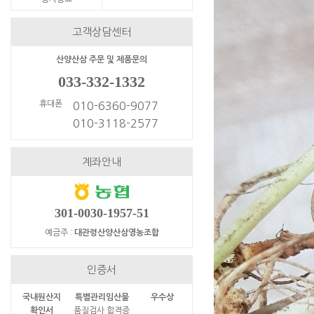
고객상담센터
산양산삼 주문 및 제품문의
033-332-1332
휴대폰
010-6360-9077
010-3118-2577
계좌안내
301-0030-1957-51
예금주 :
대관령산양산삼영농조합
인증서
국내원산지
특별관리임산물
우수상
확인서
품질검사 합격증