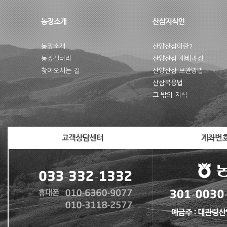
농장소개
산양산삼이란?
농장갤러리
산양산삼 재배과정
찾아오시는 길
산양산삼 보관방법
산삼복용법
그 밖의 지식