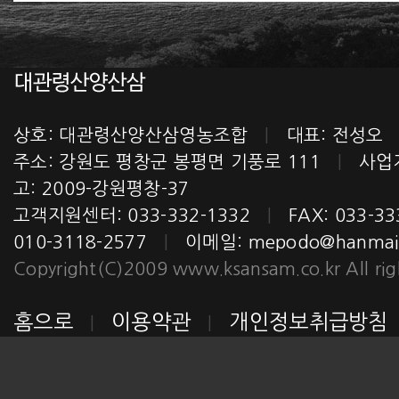
상호: 대관령산양산삼영농조합
|
대표: 전성
주소: 강원도 평창군 봉평면 기풍로 111
|
사업자번
고: 2009-강원평창-37
고객지원센터: 033-332-1332
|
FAX: 033-3
010-3118-2577
|
이메일:
mepodo@hanmail
Copyright(C)2009 www.ksansam.co.kr All righ
홈으로
이용약관
개인정보취급방침
|
|