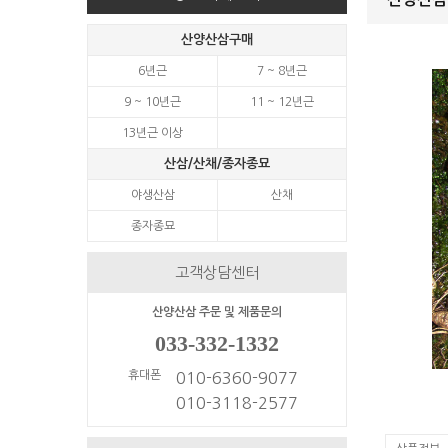
산양산삼구매
6년근
7 ~ 8년근
9 ~ 10년근
11 ~ 12년근
13년근 이상
산삼/산채/종자종묘
야생산삼
산채
종자종묘
고객상담센터
산양산삼 주문 및 제품문의
033-332-1332
휴대폰
010-6360-9077
010-3118-2577