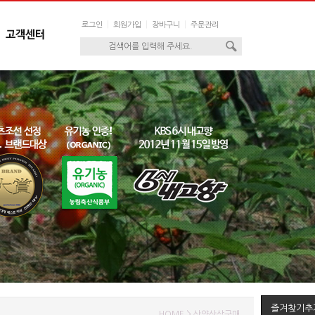
|
|
|
로그인
회원가입
장바구니
주문관리
즐겨찾기추
HOME > 산양산삼구매