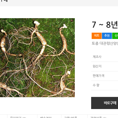
7 ~ 8
히트
추천
신
토종 대관령산양
제조사
원산지
판매가격
수 량
바로구매