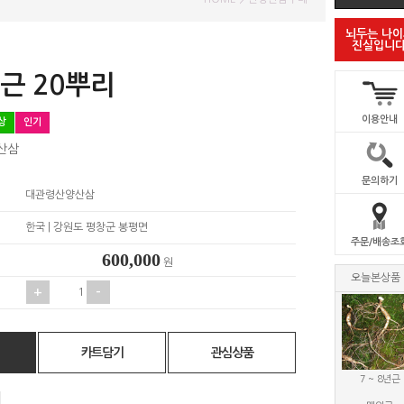
뇌두는 나
진실입니다
년근 20뿌리
이용안내
상
인기
산삼
문의하기
대관령산양산삼
한국 | 강원도 평창군 봉평면
주문/배송조
원
오늘본상품
+
-
카트담기
관심상품
7 ~ 8년근