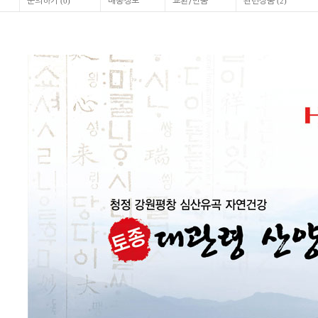
문의하기
배송정보
교환/반품
관련상품
(
0
)
(
2
)