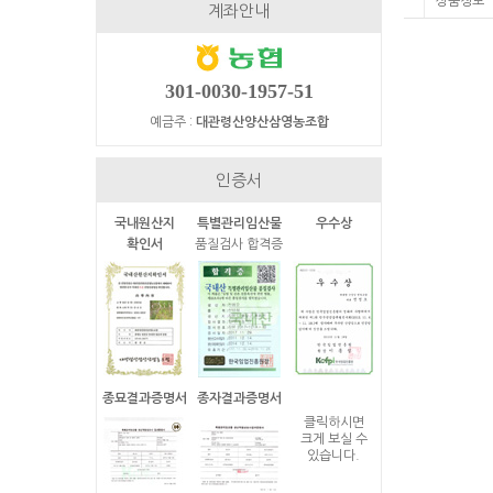
상품정보
계좌안내
301-0030-1957-51
예금주 :
대관령산양산삼영농조합
인증서
국내원산지
특별관리임산물
우수상
확인서
품질검사 합격증
종묘결과증명서
종자결과증명서
클릭하시면
크게 보실 수
있습니다.